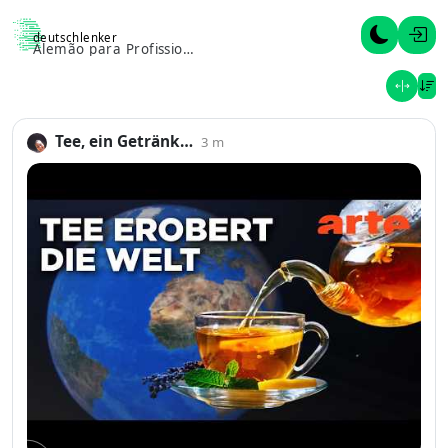
deutschlenker
Alternar 
Entr
Alemão para Profissionais
M
Abrir g
Tee, ein Getränk…
3 m