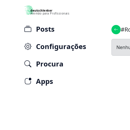
deutschlenker
Alemão para Profissionais
Posts
#Ro
Voltar
Configurações
Nenhu
Procura
Apps
Seja bem vindo!