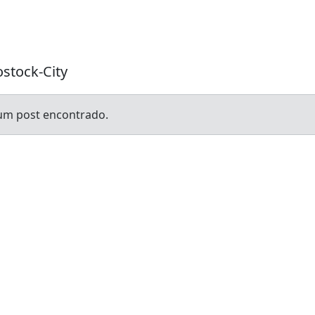
Seja bem vindo!
stock-City
m post encontrado.