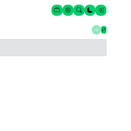
Posts
Configurações
Procura
Alternar tema
Entrar
Abrir galeria
Mais recent