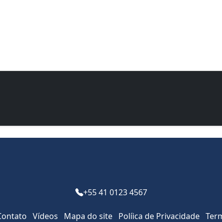
Seja bem vindo!
+55 41 0123 4567
Contato
Vídeos
Mapa do site
Pol­íica de Privacidade
Ter