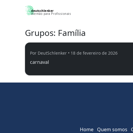
deutschlenker
Alemão para Profissionais
Grupos:
Família
Por DeutSchlenker • 18 de fevereiro de 2026
carnaval
Home
Quem somos