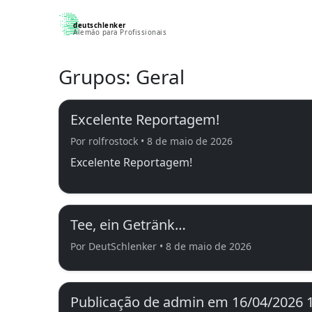
deutschlenker
Alemão para Profissionais
Grupos:
Geral
Excelente Reportagem!
Por rolfrostock • 8 de maio de 2026
Excelente Reportagem!
Tee, ein Getränk…
Por DeutSchlenker • 8 de maio de 2026
Publicação de admin em 16/04/2026 